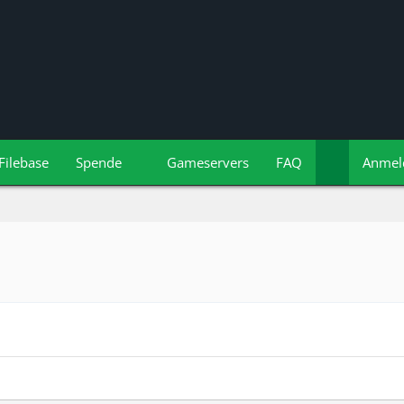
Filebase
Spende
Gameservers
FAQ
Anmel