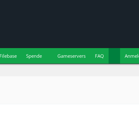
Filebase
Spende
Gameservers
FAQ
Anmel